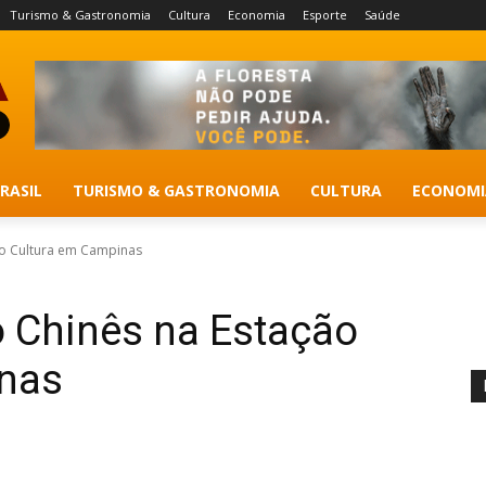
Turismo & Gastronomia
Cultura
Economia
Esporte
Saúde
RASIL
TURISMO & GASTRONOMIA
CULTURA
ECONOMI
ão Cultura em Campinas
o Chinês na Estação
nas