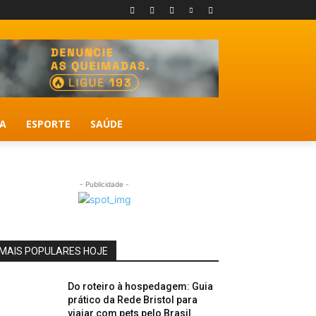
A
ESPORTE
SAÚDE
- Publicidade -
MAIS POPULARES HOJE
Do roteiro à hospedagem: Guia
prático da Rede Bristol para
viajar com pets pelo Brasil