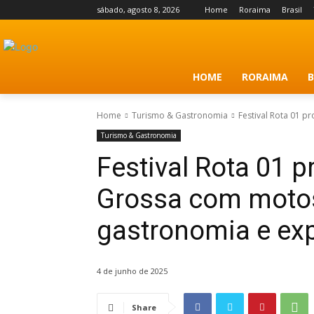
sábado, agosto 8, 2026
Home
Roraima
Brasil
HOME
RORAIMA
B
Home
Turismo & Gastronomia
Festival Rota 01 p
Turismo & Gastronomia
Festival Rota 01 
Grossa com motos
gastronomia e exp
4 de junho de 2025
Share