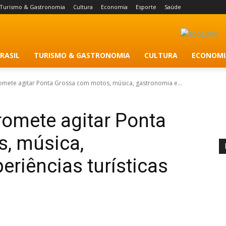
Turismo & Gastronomia
Cultura
Economia
Esporte
Saúde
RASIL
TURISMO & GASTRONOMIA
CULTURA
ECONOMI
romete agitar Ponta Grossa com motos, música, gastronomia e...
promete agitar Ponta
, música,
eriências turísticas