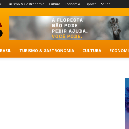
il
Turismo & Gastronomia
Cultura
Economia
Esporte
Saúde
RASIL
TURISMO & GASTRONOMIA
CULTURA
ECONOMI