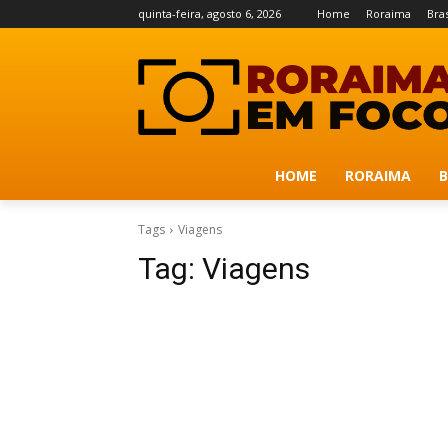
quinta-feira, agosto 6, 2026
Home
Roraima
Bras
HOME
RORAIMA
B
Tags
Viagens
Tag:
Viagens