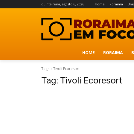
quinta-feira, agosto 6, 2026
Home
Roraima
Bras
HOME
RORAIMA
B
Tags
Tivoli Ecoresort
Tag:
Tivoli Ecoresort