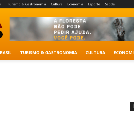
il
Turismo & Gastronomia
Cultura
Economia
Esporte
Saúde
RASIL
TURISMO & GASTRONOMIA
CULTURA
ECONOMI