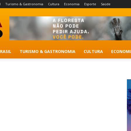
l
Turismo & Gastronomia
Cultura
Economia
Esporte
Saúde
RASIL
TURISMO & GASTRONOMIA
CULTURA
ECONOMI