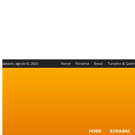
sábado, agosto 8, 2026
Home
Roraima
Brasil
Turismo & Gast
HOME
RORAIMA