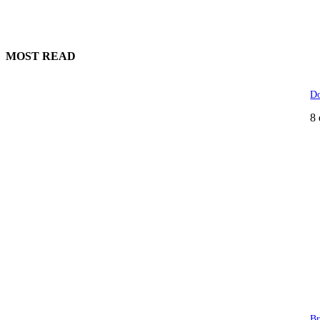
MOST READ
Do
8 
Br