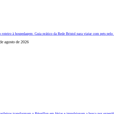
 roteiro à hospedagem: Guia prático da Rede Bristol para viajar com pets pelo 
de agosto de 2026
asileiros transformam o Réveillon em férias e impulsionam a busca por experi