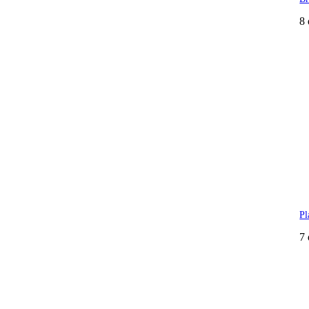
8 
Pl
7 