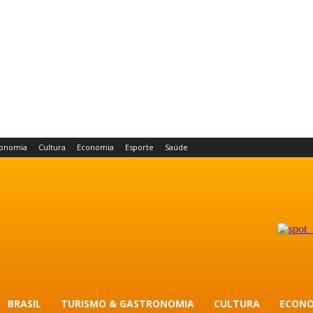
ronomia
Cultura
Economia
Esporte
Saúde
BRASIL
TURISMO & GASTRONOMIA
CULTURA
ECONO