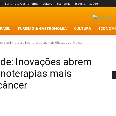
l
Turismo & Gastronomia
Cultura
Economia
Esporte
Saúde
RASIL
TURISMO & GASTRONOMIA
CULTURA
ECONOMI
m caminho para imunoterapias mais eficazes contra o...
úde: Inovações abrem
noterapias mais
 câncer