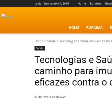
sexta-feira, agosto 7, 2026
Home
Roraima
Brasi
HOME
RORAIMA
B
Home
Saúde
Tecnologias e Saúde: Inovações abre
Saúde
Tecnologias e Sa
caminho para imu
eficazes contra o
29 de fevereiro de 2024
Share