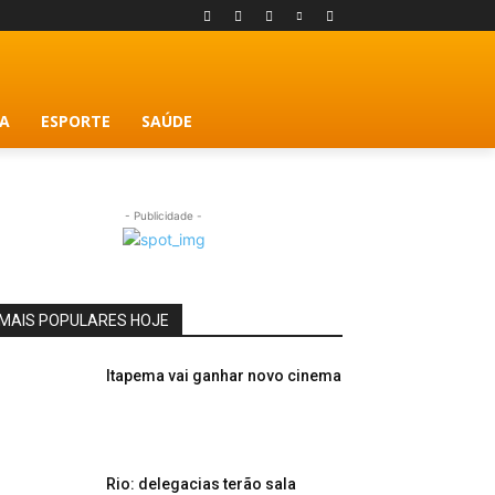
A
ESPORTE
SAÚDE
- Publicidade -
MAIS POPULARES HOJE
Itapema vai ganhar novo cinema
Rio: delegacias terão sala