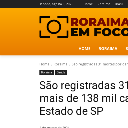
sábado, agosto 8, 2026
Home
Roraima
Brasil
HOME
RORAIMA
B
Home
Roraima
São registradas 31 mortes por den
Roraima
Saúde
São registradas 3
mais de 138 mil 
Estado de SP
4 de março de 2024