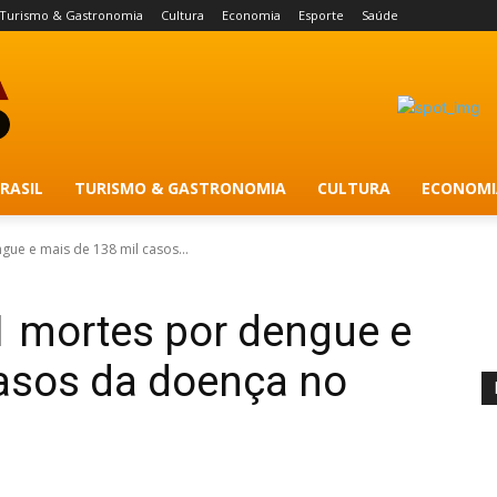
Turismo & Gastronomia
Cultura
Economia
Esporte
Saúde
RASIL
TURISMO & GASTRONOMIA
CULTURA
ECONOMI
gue e mais de 138 mil casos...
1 mortes por dengue e
casos da doença no