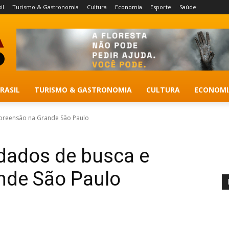
il
Turismo & Gastronomia
Cultura
Economia
Esporte
Saúde
RASIL
TURISMO & GASTRONOMIA
CULTURA
ECONOMI
preensão na Grande São Paulo
dados de busca e
nde São Paulo