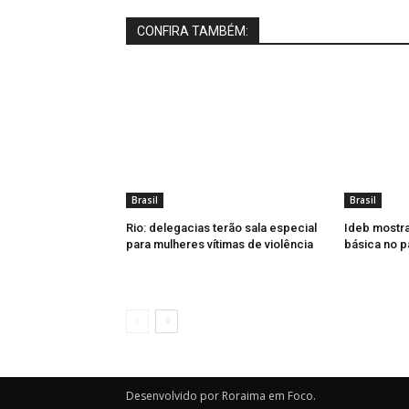
CONFIRA TAMBÉM:
Brasil
Brasil
Rio: delegacias terão sala especial
Ideb mostr
para mulheres vítimas de violência
básica no p
Desenvolvido por Roraima em Foco.