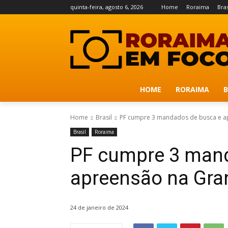
quinta-feira, agosto 6, 2026
Home
Roraima
Bras
HOME
RORAIMA
B
Home
Brasil
PF cumpre 3 mandados de busca e a
Brasil
Roraima
PF cumpre 3 man
apreensão na Gra
24 de janeiro de 2024