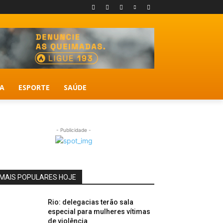
A
ESPORTE
SAÚDE
- Publicidade -
MAIS POPULARES HOJE
Rio: delegacias terão sala
especial para mulheres vítimas
de violência