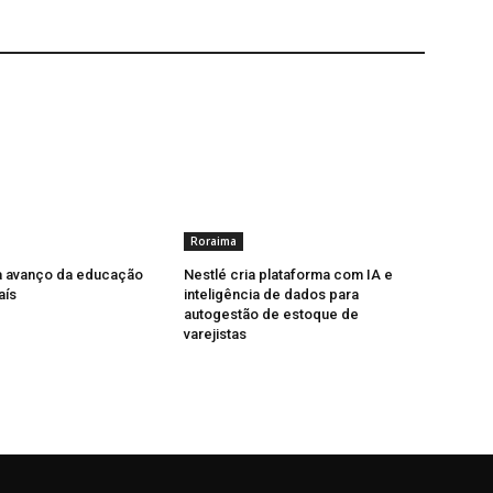
Roraima
a avanço da educação
Nestlé cria plataforma com IA e
aís
inteligência de dados para
autogestão de estoque de
varejistas