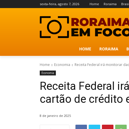
sexta-feira, agosto 7, 2026
Home
Roraima
Brasi
HOME
RORAIMA
B
Home
Economia
Receita Federal irá monitorar dad
Economia
Receita Federal i
cartão de crédito 
8 de janeiro de 2025