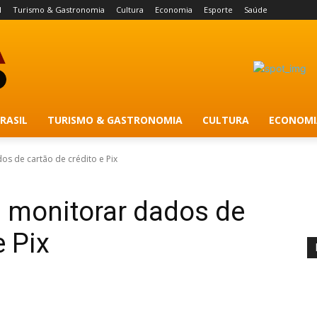
l
Turismo & Gastronomia
Cultura
Economia
Esporte
Saúde
RASIL
TURISMO & GASTRONOMIA
CULTURA
ECONOMI
os de cartão de crédito e Pix
rá monitorar dados de
e Pix