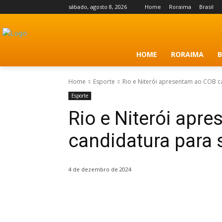
sábado, agosto 8, 2026
Home
Roraima
Brasil
HOME
RORAIMA
B
Home
Esporte
Rio e Niterói apresentam ao COB c
Esporte
Rio e Niterói apr
candidatura para
4 de dezembro de 2024
Share