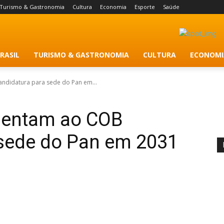
Turismo & Gastronomia
Cultura
Economia
Esporte
Saúde
RASIL
TURISMO & GASTRONOMIA
CULTURA
ECONOMI
andidatura para sede do Pan em...
esentam ao COB
 sede do Pan em 2031