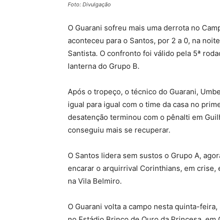
Foto: Divulgação
O Guarani sofreu mais uma derrota no Camp
aconteceu para o Santos, por 2 a 0, na noit
Santista. O confronto foi válido pela 5ª ro
lanterna do Grupo B.
Após o tropeço, o técnico do Guarani, Umbe
igual para igual com o time da casa no prim
desatenção terminou com o pênalti em Guilh
conseguiu mais se recuperar.
O Santos lidera sem sustos o Grupo A, ag
encarar o arquirrival Corinthians, em crise
na Vila Belmiro.
O Guarani volta a campo nesta quinta-feira, 
no Estádio Brinco de Ouro da Princesa, em