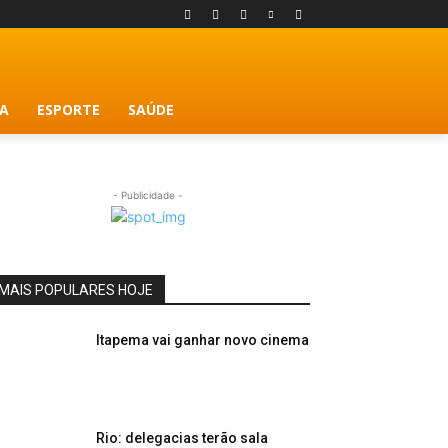
A
ESPORTE
SAÚDE
- Publicidade -
MAIS POPULARES HOJE
Itapema vai ganhar novo cinema
Rio: delegacias terão sala