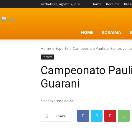
sexta-feira, agosto 7, 2026
Home
Roraima
Brasi
HOME
RORAIMA
B
Home
Esporte
Campeonato Paulista: Santos venc
Esporte
Campeonato Pauli
Guarani
5 de fevereiro de 2024
Share