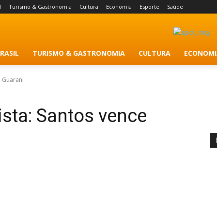
l
Turismo & Gastronomia
Cultura
Economia
Esporte
Saúde
RASIL
TURISMO & GASTRONOMIA
CULTURA
ECONOMI
e Guarani
sta: Santos vence