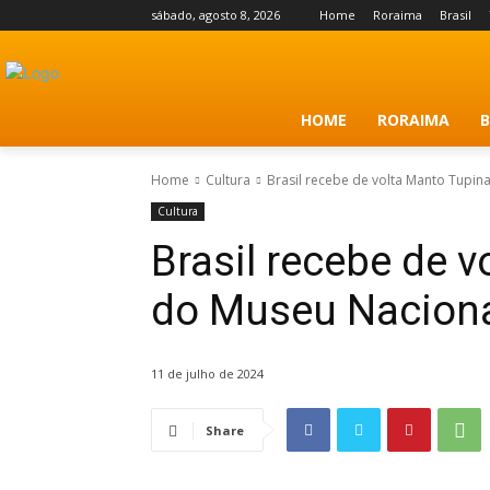
sábado, agosto 8, 2026
Home
Roraima
Brasil
HOME
RORAIMA
B
Home
Cultura
Brasil recebe de volta Manto Tupi
Cultura
Brasil recebe de 
do Museu Nacion
11 de julho de 2024
Share