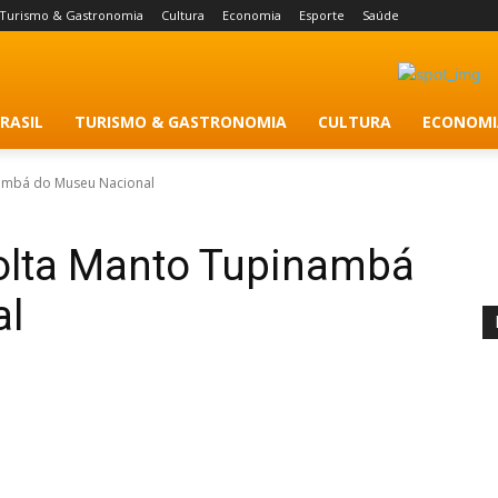
Turismo & Gastronomia
Cultura
Economia
Esporte
Saúde
RASIL
TURISMO & GASTRONOMIA
CULTURA
ECONOMI
nambá do Museu Nacional
volta Manto Tupinambá
al