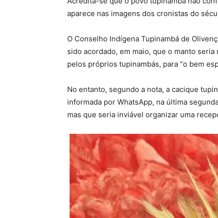
Acredita-se que o povo tupinambá não con
aparece nas imagens dos cronistas do sécul
O Conselho Indígena Tupinambá de Olivença 
sido acordado, em maio, que o manto seria
pelos próprios tupinambás, para “o bem espi
No entanto, segundo a nota, a cacique tupin
informada por WhatsApp, na última segunda-
mas que seria inviável organizar uma recep