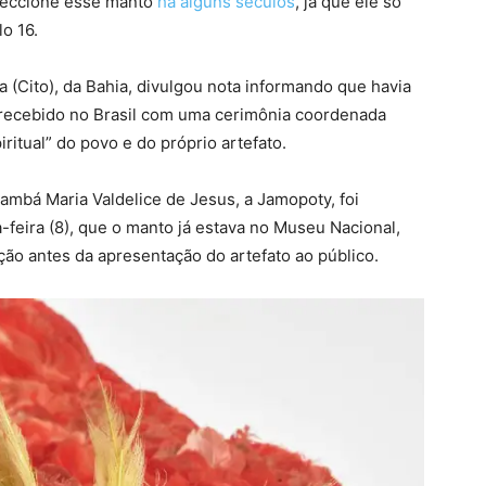
feccione esse manto
há alguns séculos
, já que ele só
o 16.
(Cito), da Bahia, divulgou nota informando que havia
 recebido no Brasil com uma cerimônia coordenada
ritual” do povo e do próprio artefato.
ambá Maria Valdelice de Jesus, a Jamopoty, foi
feira (8), que o manto já estava no Museu Nacional,
ção antes da apresentação do artefato ao público.