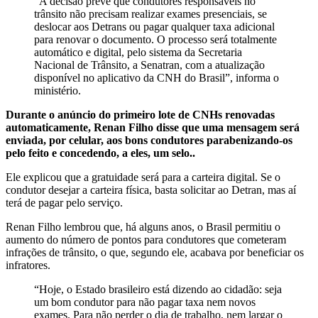
“A decisão prevê que condutores responsáveis no
trânsito não precisam realizar exames presenciais, se
deslocar aos Detrans ou pagar qualquer taxa adicional
para renovar o documento. O processo será totalmente
automático e digital, pelo sistema da Secretaria
Nacional de Trânsito, a Senatran, com a atualização
disponível no aplicativo da CNH do Brasil”, informa o
ministério.
Durante o anúncio do primeiro lote de CNHs renovadas
automaticamente, Renan Filho disse que uma mensagem será
enviada, por celular, aos bons condutores parabenizando-os
pelo feito e concedendo, a eles, um selo..
Ele explicou que a gratuidade será para a carteira digital. Se o
condutor desejar a carteira física, basta solicitar ao Detran, mas aí
terá de pagar pelo serviço.
Renan Filho lembrou que, há alguns anos, o Brasil permitiu o
aumento do número de pontos para condutores que cometeram
infrações de trânsito, o que, segundo ele, acabava por beneficiar os
infratores.
“Hoje, o Estado brasileiro está dizendo ao cidadão: seja
um bom condutor para não pagar taxa nem novos
exames. Para não perder o dia de trabalho, nem largar o